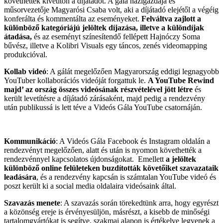
követhették kivetítőn a díjátadót. A gála házigazdája és
műsorvezetője Magyarósi Csaba volt, aki a díjátadó elejétől a végéig
konferálta és kommentálta az eseményeket.
Felváltva zajlott a
különböző kategóriájú jelöltek díjazása, illetve a különdíjak
átadása,
és az eseményt színesítendő fellépett Hajnóczy Soma
bűvész, illetve a Kolibri Visuals egy táncos, zenés videomapping
produkcióval.
Kollab videó
: A gálát megelőzően Magyarország eddigi legnagyobb
YouTuber kollaborációs videóját forgattuk le.
A YouTube Rewind
majd’ az ország összes videósának részvételével jött létre
és
került levetítésre a díjátadó zárásaként, majd pedig a rendezvény
után publikussá is lett téve a Videós Gála YouTube csatornáján.
Kommunikáció
: A Videós Gála Facebook és Instagram oldalán a
rendezvényt megelőzően, alatt és után is nyomon követhették a
rendezvénnyel kapcsolatos újdonságokat. Emellett
a jelöltek
különböző online felületeken buzdították követőiket szavazataik
leadására
, és a rendezvény kapcsán is számtalan YouTube videó és
poszt került ki a social media oldalaira videósaink által.
Szavazás menete
: A szavazás során törekedtünk arra, hogy egyrészt
a közönség ereje is érvényesüljön, másrészt, a kisebb de minőségi
tartalomgyártókat is segítve, szakmai alapon is értékelve legyenek a