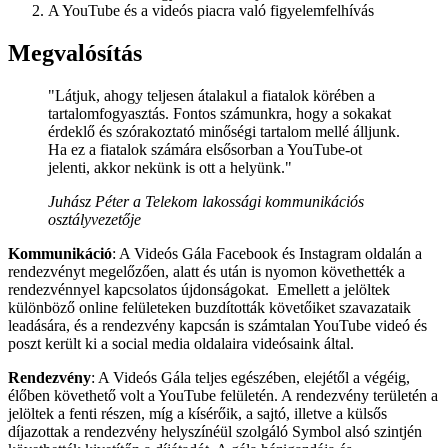
A YouTube és a videós piacra való figyelemfelhívás
Megvalósítás
"Látjuk, ahogy teljesen átalakul a fiatalok körében a
tartalomfogyasztás. Fontos számunkra, hogy a sokakat
érdeklő és szórakoztató minőségi tartalom mellé álljunk.
Ha ez a fiatalok számára elsősorban a YouTube-ot
jelenti, akkor nekünk is ott a helyünk."
Juhász Péter a Telekom lakossági kommunikációs
osztályvezetője
Kommunikáció
: A Videós Gála Facebook és Instagram oldalán a
rendezvényt megelőzően, alatt és után is nyomon követhették a
rendezvénnyel kapcsolatos újdonságokat. Emellett a jelöltek
különböző online felületeken buzdították követőiket szavazataik
leadására, és a rendezvény kapcsán is számtalan YouTube videó és
poszt került ki a social media oldalaira videósaink által.
Rendezvény
: A Videós Gála teljes egészében, elejétől a végéig,
élőben követhető volt a YouTube felületén. A rendezvény területén a
jelöltek a fenti részen, míg a kísérőik, a sajtó, illetve a külsős
díjazottak a rendezvény helyszínéül szolgáló Symbol alsó szintjén