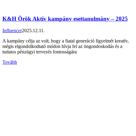
K&H Örök Aktív kampány esettanulmány – 2025
Influencer
2025.12.11.
A kampány célja az volt, hogy a fiatal generáció figyelmét kreatív,
mégis elgondolkodtató módon hívja fel az öngondoskodás és a
tudatos pénzügyi tervezés fontosságára
Tovább