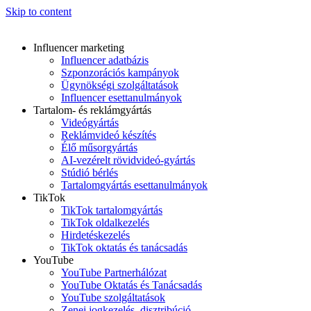
Skip to content
Influencer marketing
Influencer adatbázis
Szponzorációs kampányok
Ügynökségi szolgáltatások
Influencer esettanulmányok
Tartalom- és reklámgyártás
Videógyártás
Reklámvideó készítés
Élő műsorgyártás
AI-vezérelt rövidvideó-gyártás
Stúdió bérlés
Tartalomgyártás esettanulmányok
TikTok
TikTok tartalomgyártás
TikTok oldalkezelés
Hirdetéskezelés
TikTok oktatás és tanácsadás
YouTube
YouTube Partnerhálózat
YouTube Oktatás és Tanácsadás
YouTube szolgáltatások
Zenei jogkezelés, disztribúció