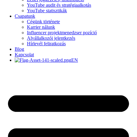
YouTube audit és stratégiaalkotás
YouTube statisztikák
Csapatunk
Cégünk története
Karrier nálunk
Influencer projektmenedzser pozíció
Alvállalkozói jelentkezés
Hírlevél feliratkozás
Blog
Kapcsolat
EN