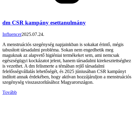
dm CSR kampány esettanulmány
Influencer
2025.07.24.
A menstruációs szegénység napjainkban is sokakat érintő, mégis
tabusított társadalmi probléma. Sokan nem engedhetik meg
maguknak az alapvető higiéniai termékeket sem, ami nemcsak
egészségügyi kockázatot jelent, hanem társadalmi kirekesztettséghez
is vezethet. A dm felismerte a témában rejlő társadalmi
felelősségvállalás lehetőségét, és 2025 júniusában CSR kampányt
indított annak érdekében, hogy aktívan hozzájáruljon a menstruációs
szegénység visszaszorításához Magyarországon.
Tovább