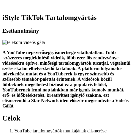
iStyle TikTok Tartalomgyártás
Esettanulmány
A YouTube népszerűsége, ismertsége vitathatatlan. Több
százezres megtekintésű videók, több ezer fős rendezvénye
videósokra építve, minőségi tartalomgyártók tucatjai, végtelenül
széles skálán elhelyezkedő tartalmak. A platform folyamatos
növekedést mutat és a YouTuberek is egyre színesebb és
szélesebb témakör-palettát érintenek. A videósok közül
többeknek megélhetést biztosít ez a populáris felület,
YouTubernek lenni napjainkban már igenis komoly munkát,
erő- és időbefektetést, kreativitást igénylő szakma, ezt
elismerendő a Star Network idén először megrendezte a Videós
Gálát.
Célok
YouTube tartalomgyártók munkájának elismerése