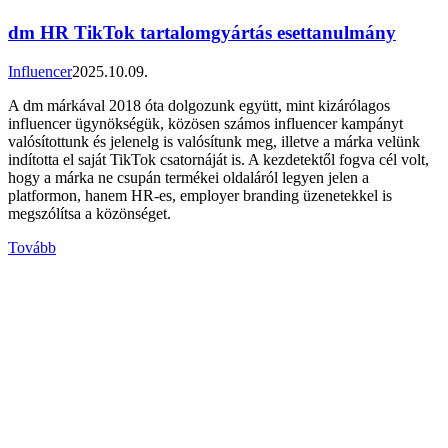
dm HR TikTok tartalomgyártás esettanulmány
Influencer
2025.10.09.
A dm márkával 2018 óta dolgozunk együtt, mint kizárólagos
influencer ügynökségük, közösen számos influencer kampányt
valósítottunk és jelenelg is valósítunk meg, illetve a márka velünk
indította el saját TikTok csatornáját is. A kezdetektől fogva cél volt,
hogy a márka ne csupán termékei oldaláról legyen jelen a
platformon, hanem HR-es, employer branding üzenetekkel is
megszólítsa a közönséget.
Tovább