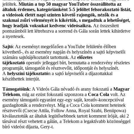
jelöltek.
Miután a top 50 magyar YouTuber összeállította az
általuk érdemes, kategóriánként 5-5 jelöltet felsorakoztató listát,
a videósok életét napi szinten követő rajongók, nézők és a
szakmai zsűri véleményét is kikértük, s megadtuk a lehetőséget,
hogy leadják voksukat kedvenc videósaikra.
Az összesített
pontszámból lett létrehozva a sorrend és Gála során lettek kihirdetve
a nyertesek.
Sajtó
: Az eseményt megelőzően a YouTube felületén élőben
követhető-, és az esemény napján és helyszínén a sajtó képviselői
számára sajtótájékoztatót tartottunk. Az
előzetes
tájékoztató
operatív jelleggel bírt, bemutatta a rendezvény részletes
programját, támogatóit és résztvevőit, időpontját és helyszínét.
A
helyszíni tájékoztató
n a sajtó képviselői a díjazottakkal
készíthettek interjút.
Támogatóink
: A Videós Gála névadó és arany fokozatú a
Magyar
Telekom
, míg az ezüst fokozatú szponzora a
Coca Cola
volt. Az
esemény támogatói egyaránt egy-egy saját, kreatív-koncepcióval
gazdagították a rendezvényt. Míg a Coca Cola komment heteinek
résztvevői (Csecse Attila, Follow Anna, Royal Szabi, Beniipowa)
kiválasztották az általuk legütősebbnek tartott komment íróját, aki 2
társával részt vehetett a gálán, a Telekom a legaktívabb közönséggel
bíró videóst díjazta, Gery-t.