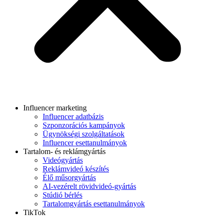
Influencer marketing
Influencer adatbázis
Szponzorációs kampányok
Ügynökségi szolgáltatások
Influencer esettanulmányok
Tartalom- és reklámgyártás
Videógyártás
Reklámvideó készítés
Élő műsorgyártás
AI-vezérelt rövidvideó-gyártás
Stúdió bérlés
Tartalomgyártás esettanulmányok
TikTok