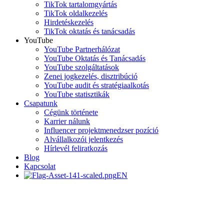
TikTok tartalomgyártás
TikTok oldalkezelés
Hirdetéskezelés
TikTok oktatás és tanácsadás
YouTube
YouTube Partnerhálózat
YouTube Oktatás és Tanácsadás
YouTube szolgáltatások
Zenei jogkezelés, disztribúció
YouTube audit és stratégiaalkotás
YouTube statisztikák
Csapatunk
Cégünk története
Karrier nálunk
Influencer projektmenedzser pozíció
Alvállalkozói jelentkezés
Hírlevél feliratkozás
Blog
Kapcsolat
EN