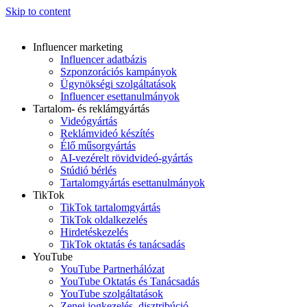
Skip to content
Influencer marketing
Influencer adatbázis
Szponzorációs kampányok
Ügynökségi szolgáltatások
Influencer esettanulmányok
Tartalom- és reklámgyártás
Videógyártás
Reklámvideó készítés
Élő műsorgyártás
AI-vezérelt rövidvideó-gyártás
Stúdió bérlés
Tartalomgyártás esettanulmányok
TikTok
TikTok tartalomgyártás
TikTok oldalkezelés
Hirdetéskezelés
TikTok oktatás és tanácsadás
YouTube
YouTube Partnerhálózat
YouTube Oktatás és Tanácsadás
YouTube szolgáltatások
Zenei jogkezelés, disztribúció