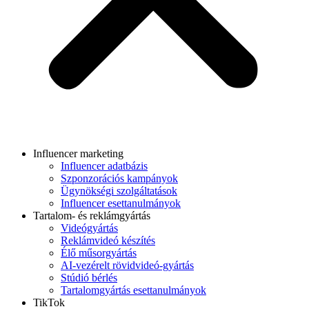
Influencer marketing
Influencer adatbázis
Szponzorációs kampányok
Ügynökségi szolgáltatások
Influencer esettanulmányok
Tartalom- és reklámgyártás
Videógyártás
Reklámvideó készítés
Élő műsorgyártás
AI-vezérelt rövidvideó-gyártás
Stúdió bérlés
Tartalomgyártás esettanulmányok
TikTok