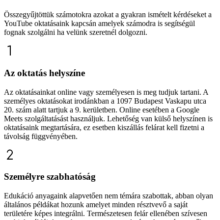
Összegyűjtöttük számotokra azokat a gyakran ismételt kérdéseket a
YouTube oktatásaink kapcsán amelyek számodra is segítségül
fognak szolgálni ha velünk szeretnél dolgozni.
Az oktatás helyszíne
Az oktatásainkat online vagy személyesen is meg tudjuk tartani. A
személyes oktatásokat irodánkban a 1097 Budapest Vaskapu utca
20. szám alatt tartjuk a 9. kerületben. Online esetében a Google
Meets szolgáltatásást használjuk. Lehetőség van külső helyszínen is
oktatásaink megtartására, ez esetben kiszállás felárat kell fizetni a
távolság függvényében.
Személyre szabhatóság
Edukáció anyagaink alapvetően nem témára szabottak, abban olyan
általános példákat hozunk amelyet minden résztvevő a saját
területére képes integrálni. Természetesen felár ellenében szívesen