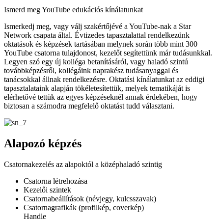
Ismerd meg YouTube edukációs kínálatunkat
Ismerkedj meg, vagy válj szakértőjévé a YouTube-nak a Star
Network csapata által. Évtizedes tapasztalattal rendelkezünk
oktatások és képzések tartásában melynek során több mint 300
YouTube csatorna tulajdonost, kezelőt segítettünk már tudásunkkal.
Legyen szó egy új kolléga betanításáról, vagy haladó szintú
továbbképzésről, kollégáink naprakész tudásanyaggal és
tanácsokkal állnak rendelkezésre. Oktatási kínálatunkat az eddigi
tapasztalataink alapján tökéletesítettük, melyek tematikáját is
elérhetővé tettük az egyes képzéseknél annak érdekében, hogy
biztosan a számodra megfelelő oktatást tudd választani.
Alapozó képzés
Csatornakezelés az alapoktól a középhaladó szintig
Csatorna létrehozása
Kezelői szintek
Csatornabeállítások (névjegy, kulcsszavak)
Csatornagrafikák (profilkép, coverkép)
Handle