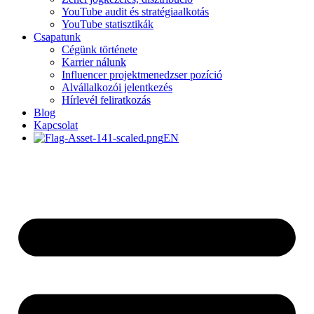
YouTube audit és stratégiaalkotás
YouTube statisztikák
Csapatunk
Cégünk története
Karrier nálunk
Influencer projektmenedzser pozíció
Alvállalkozói jelentkezés
Hírlevél feliratkozás
Blog
Kapcsolat
EN