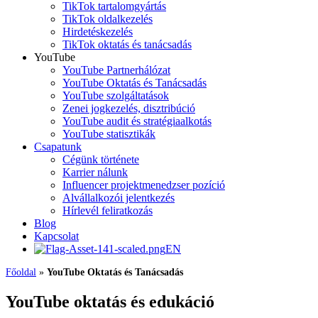
TikTok tartalomgyártás
TikTok oldalkezelés
Hirdetéskezelés
TikTok oktatás és tanácsadás
YouTube
YouTube Partnerhálózat
YouTube Oktatás és Tanácsadás
YouTube szolgáltatások
Zenei jogkezelés, disztribúció
YouTube audit és stratégiaalkotás
YouTube statisztikák
Csapatunk
Cégünk története
Karrier nálunk
Influencer projektmenedzser pozíció
Alvállalkozói jelentkezés
Hírlevél feliratkozás
Blog
Kapcsolat
EN
Főoldal
»
YouTube Oktatás és Tanácsadás
YouTube oktatás és edukáció