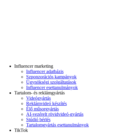
Influencer marketing
Influencer adatbázis
Szponzorációs kampányok
Ügynökségi szolgáltatások
Influencer esettanulmányok
Tartalom- és reklámgyártás
Videógyártás
Reklámvideó készítés
Élő műsorgyártás
AI-vezérelt rövidvideó-gyártás
Stúdió bérlés
Tartalomgyártás esettanulmányok
TikTok