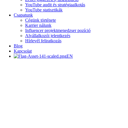
YouTube audit és stratégiaalkotás
YouTube statisztikák
Csapatunk
Cégünk története
Karrier nálunk
Influencer projektmenedzser pozíció
Alvállalkozói jelentkezés
Hírlevél feliratkozás
Blog
Kapcsolat
EN