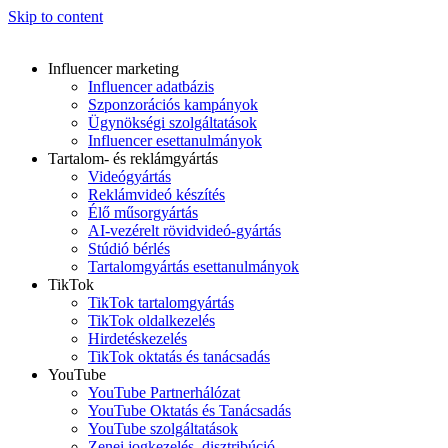
Skip to content
Influencer marketing
Influencer adatbázis
Szponzorációs kampányok
Ügynökségi szolgáltatások
Influencer esettanulmányok
Tartalom- és reklámgyártás
Videógyártás
Reklámvideó készítés
Élő műsorgyártás
AI-vezérelt rövidvideó-gyártás
Stúdió bérlés
Tartalomgyártás esettanulmányok
TikTok
TikTok tartalomgyártás
TikTok oldalkezelés
Hirdetéskezelés
TikTok oktatás és tanácsadás
YouTube
YouTube Partnerhálózat
YouTube Oktatás és Tanácsadás
YouTube szolgáltatások
Zenei jogkezelés, disztribúció