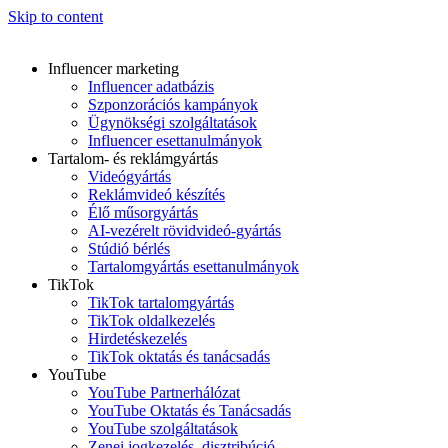
Skip to content
Influencer marketing
Influencer adatbázis
Szponzorációs kampányok
Ügynökségi szolgáltatások
Influencer esettanulmányok
Tartalom- és reklámgyártás
Videógyártás
Reklámvideó készítés
Élő műsorgyártás
AI-vezérelt rövidvideó-gyártás
Stúdió bérlés
Tartalomgyártás esettanulmányok
TikTok
TikTok tartalomgyártás
TikTok oldalkezelés
Hirdetéskezelés
TikTok oktatás és tanácsadás
YouTube
YouTube Partnerhálózat
YouTube Oktatás és Tanácsadás
YouTube szolgáltatások
Zenei jogkezelés, disztribúció