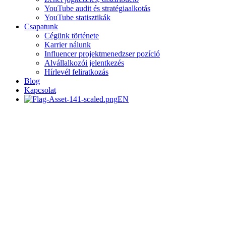
YouTube audit és stratégiaalkotás
YouTube statisztikák
Csapatunk
Cégünk története
Karrier nálunk
Influencer projektmenedzser pozíció
Alvállalkozói jelentkezés
Hírlevél feliratkozás
Blog
Kapcsolat
EN