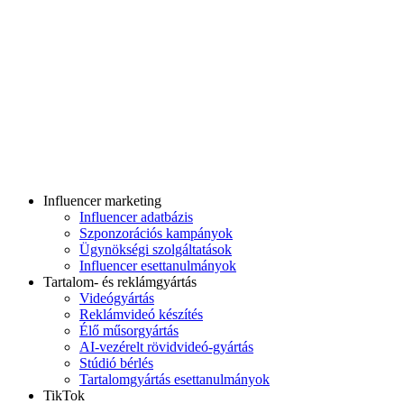
Influencer marketing
Influencer adatbázis
Szponzorációs kampányok
Ügynökségi szolgáltatások
Influencer esettanulmányok
Tartalom- és reklámgyártás
Videógyártás
Reklámvideó készítés
Élő műsorgyártás
AI-vezérelt rövidvideó-gyártás
Stúdió bérlés
Tartalomgyártás esettanulmányok
TikTok