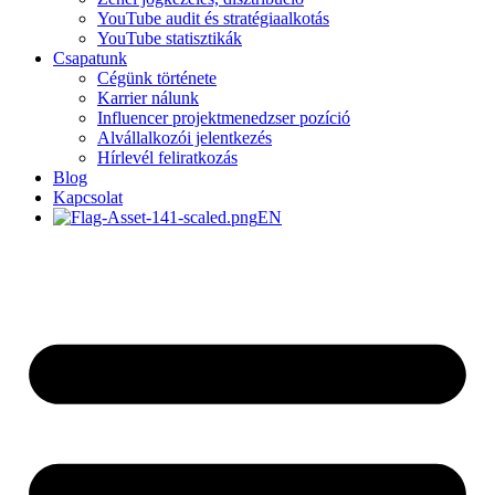
YouTube audit és stratégiaalkotás
YouTube statisztikák
Csapatunk
Cégünk története
Karrier nálunk
Influencer projektmenedzser pozíció
Alvállalkozói jelentkezés
Hírlevél feliratkozás
Blog
Kapcsolat
EN