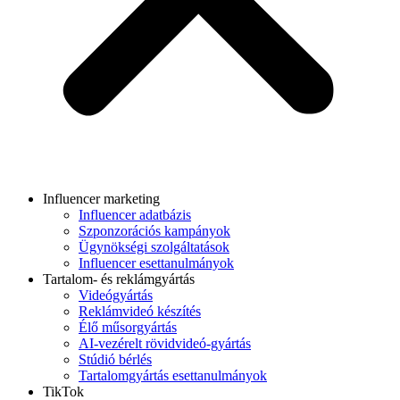
Influencer marketing
Influencer adatbázis
Szponzorációs kampányok
Ügynökségi szolgáltatások
Influencer esettanulmányok
Tartalom- és reklámgyártás
Videógyártás
Reklámvideó készítés
Élő műsorgyártás
AI-vezérelt rövidvideó-gyártás
Stúdió bérlés
Tartalomgyártás esettanulmányok
TikTok