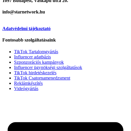
1097 Budapest, Vaskapu utca 20.
info@starnetwork.hu
Adatvédelmi tájékoztató
Fontosabb szolgáltatásaink
TikTok Tartalomgyártás
Influencer adatbázis
Szponzorációs kampányok
Influencer ügynökségi szolgáltatások
TikTok hirdetéskezelés
TikTok Csatornamenedzsment
Reklámkészítés
Videógyártás