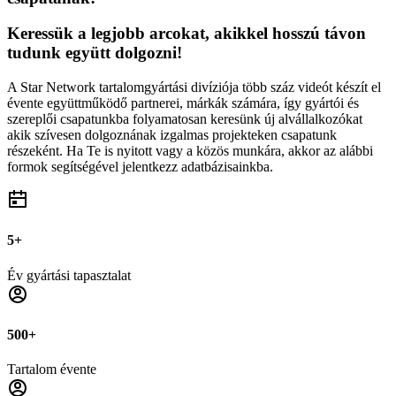
Keressük a legjobb arcokat, akikkel hosszú távon
tudunk együtt dolgozni!
A Star Network tartalomgyártási divíziója több száz videót készít el
évente együttműködő partnerei, márkák számára, így gyártói és
szereplői csapatunkba folyamatosan keresünk új alvállalkozókat
akik szívesen dolgoznának izgalmas projekteken csapatunk
részeként. Ha Te is nyitott vagy a közös munkára, akkor az alábbi
formok segítségével jelentkezz adatbázisainkba.
5+
Év gyártási tapasztalat
500+
Tartalom évente