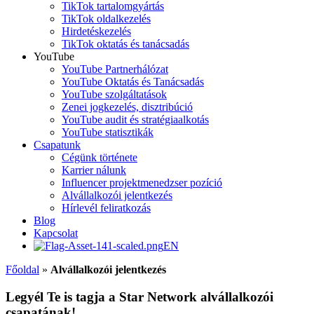
TikTok tartalomgyártás
TikTok oldalkezelés
Hirdetéskezelés
TikTok oktatás és tanácsadás
YouTube
YouTube Partnerhálózat
YouTube Oktatás és Tanácsadás
YouTube szolgáltatások
Zenei jogkezelés, disztribúció
YouTube audit és stratégiaalkotás
YouTube statisztikák
Csapatunk
Cégünk története
Karrier nálunk
Influencer projektmenedzser pozíció
Alvállalkozói jelentkezés
Hírlevél feliratkozás
Blog
Kapcsolat
EN
Főoldal
»
Alvállalkozói jelentkezés
Legyél Te is tagja a Star Network alvállalkozói
csapatának!