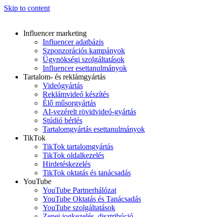
Skip to content
Influencer marketing
Influencer adatbázis
Szponzorációs kampányok
Ügynökségi szolgáltatások
Influencer esettanulmányok
Tartalom- és reklámgyártás
Videógyártás
Reklámvideó készítés
Élő műsorgyártás
AI-vezérelt rövidvideó-gyártás
Stúdió bérlés
Tartalomgyártás esettanulmányok
TikTok
TikTok tartalomgyártás
TikTok oldalkezelés
Hirdetéskezelés
TikTok oktatás és tanácsadás
YouTube
YouTube Partnerhálózat
YouTube Oktatás és Tanácsadás
YouTube szolgáltatások
Zenei jogkezelés, disztribúció