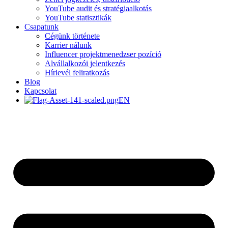
YouTube audit és stratégiaalkotás
YouTube statisztikák
Csapatunk
Cégünk története
Karrier nálunk
Influencer projektmenedzser pozíció
Alvállalkozói jelentkezés
Hírlevél feliratkozás
Blog
Kapcsolat
EN