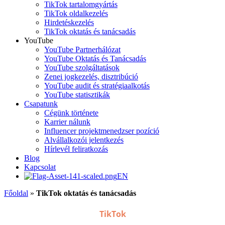
TikTok tartalomgyártás
TikTok oldalkezelés
Hirdetéskezelés
TikTok oktatás és tanácsadás
YouTube
YouTube Partnerhálózat
YouTube Oktatás és Tanácsadás
YouTube szolgáltatások
Zenei jogkezelés, disztribúció
YouTube audit és stratégiaalkotás
YouTube statisztikák
Csapatunk
Cégünk története
Karrier nálunk
Influencer projektmenedzser pozíció
Alvállalkozói jelentkezés
Hírlevél feliratkozás
Blog
Kapcsolat
EN
Főoldal
»
TikTok oktatás és tanácsadás
TikTok