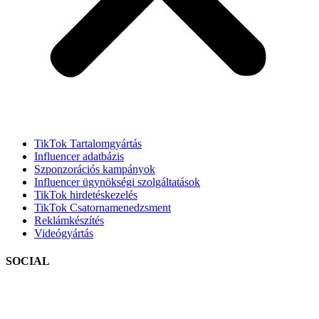
TikTok Tartalomgyártás
Influencer adatbázis
Szponzorációs kampányok
Influencer ügynökségi szolgáltatások
TikTok hirdetéskezelés
TikTok Csatornamenedzsment
Reklámkészítés
Videógyártás
SOCIAL