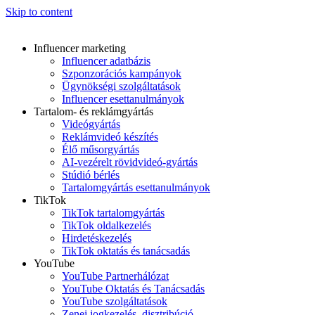
Skip to content
Influencer marketing
Influencer adatbázis
Szponzorációs kampányok
Ügynökségi szolgáltatások
Influencer esettanulmányok
Tartalom- és reklámgyártás
Videógyártás
Reklámvideó készítés
Élő műsorgyártás
AI-vezérelt rövidvideó-gyártás
Stúdió bérlés
Tartalomgyártás esettanulmányok
TikTok
TikTok tartalomgyártás
TikTok oldalkezelés
Hirdetéskezelés
TikTok oktatás és tanácsadás
YouTube
YouTube Partnerhálózat
YouTube Oktatás és Tanácsadás
YouTube szolgáltatások
Zenei jogkezelés, disztribúció