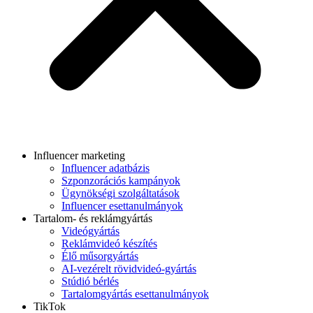
Influencer marketing
Influencer adatbázis
Szponzorációs kampányok
Ügynökségi szolgáltatások
Influencer esettanulmányok
Tartalom- és reklámgyártás
Videógyártás
Reklámvideó készítés
Élő műsorgyártás
AI-vezérelt rövidvideó-gyártás
Stúdió bérlés
Tartalomgyártás esettanulmányok
TikTok