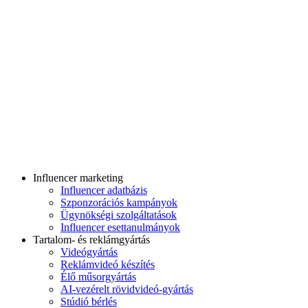
Influencer marketing
Influencer adatbázis
Szponzorációs kampányok
Ügynökségi szolgáltatások
Influencer esettanulmányok
Tartalom- és reklámgyártás
Videógyártás
Reklámvideó készítés
Élő műsorgyártás
AI-vezérelt rövidvideó-gyártás
Stúdió bérlés