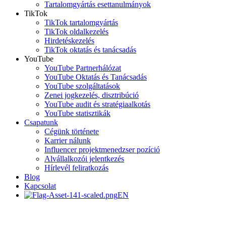
Tartalomgyártás esettanulmányok
TikTok
TikTok tartalomgyártás
TikTok oldalkezelés
Hirdetéskezelés
TikTok oktatás és tanácsadás
YouTube
YouTube Partnerhálózat
YouTube Oktatás és Tanácsadás
YouTube szolgáltatások
Zenei jogkezelés, disztribúció
YouTube audit és stratégiaalkotás
YouTube statisztikák
Csapatunk
Cégünk története
Karrier nálunk
Influencer projektmenedzser pozíció
Alvállalkozói jelentkezés
Hírlevél feliratkozás
Blog
Kapcsolat
EN