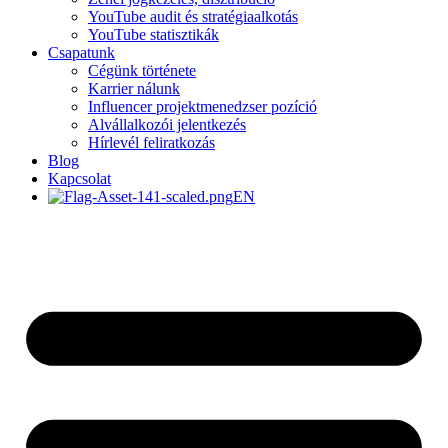
YouTube audit és stratégiaalkotás
YouTube statisztikák
Csapatunk
Cégünk története
Karrier nálunk
Influencer projektmenedzser pozíció
Alvállalkozói jelentkezés
Hírlevél feliratkozás
Blog
Kapcsolat
EN