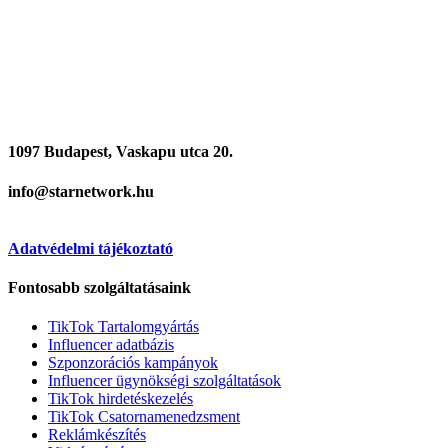
1097 Budapest, Vaskapu utca 20.
info@starnetwork.hu
Adatvédelmi tájékoztató
Fontosabb szolgáltatásaink
TikTok Tartalomgyártás
Influencer adatbázis
Szponzorációs kampányok
Influencer ügynökségi szolgáltatások
TikTok hirdetéskezelés
TikTok Csatornamenedzsment
Reklámkészítés