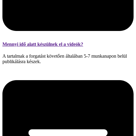
Mennyi idő alatt készülnek el a videók?
A tartalmak a forgatást követően általában 5-7 munkanapon belül
publikálásra készek.