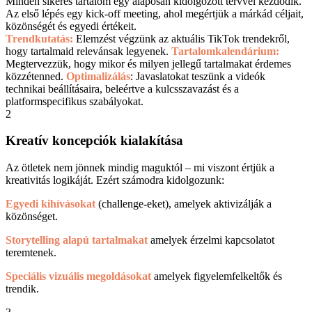
Minden sikeres tartalom egy alaposan kidolgozott tervvel kezdődik.
Az első lépés egy kick-off meeting, ahol megértjük a márkád céljait,
közönségét és egyedi értékeit.
Trendkutatás:
Elemzést végzünk az aktuális TikTok trendekről,
hogy tartalmaid relevánsak legyenek.
Tartalomkalendárium:
Megtervezzük, hogy mikor és milyen jellegű tartalmakat érdemes
közzétenned.
Optimalizálás
: Javaslatokat teszünk a videók
technikai beállításaira, beleértve a kulcsszavazást és a
platformspecifikus szabályokat.
2
Kreatív koncepciók kialakítása
Az ötletek nem jönnek mindig maguktól – mi viszont értjük a
kreativitás logikáját. Ezért számodra kidolgozunk:
Egyedi kihívásokat
(challenge-eket), amelyek aktivizálják a
közönséget.
Storytelling alapú tartalmakat
amelyek érzelmi kapcsolatot
teremtenek.
Speciális vizuális megoldásokat
amelyek figyelemfelkeltők és
trendik.