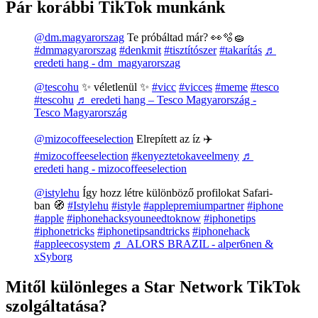
Pár korábbi TikTok munkánk
@dm.magyarorszag
Te próbáltad már? 👀🫧🧽
#dmmagyarorszag
#denkmit
#tisztítószer
#takarítás
♬
eredeti hang - dm_magyarorszag
@tescohu
✨ véletlenül ✨
#vicc
#vicces
#meme
#tesco
#tescohu
♬ eredeti hang – Tesco Magyarország -
Tesco Magyarország
@mizocoffeeselection
Elrepített az íz ✈️
#mizocoffeeselection
#kenyeztetokaveelmeny
♬
eredeti hang - mizocoffeeselection
@istylehu
Így hozz létre különböző profilokat Safari-
ban 🧭
#Istylehu
#istyle
#applepremiumpartner
#iphone
#apple
#iphonehacksyouneedtoknow
#iphonetips
#iphonetricks
#iphonetipsandtricks
#iphonehack
#appleecosystem
♬ ALORS BRAZIL - alper6nen &
xSyborg
Mitől különleges a Star Network TikTok
szolgáltatása?