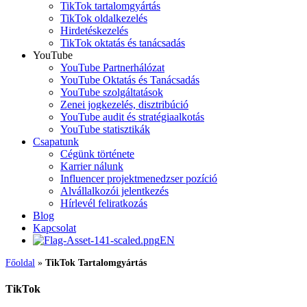
TikTok tartalomgyártás
TikTok oldalkezelés
Hirdetéskezelés
TikTok oktatás és tanácsadás
YouTube
YouTube Partnerhálózat
YouTube Oktatás és Tanácsadás
YouTube szolgáltatások
Zenei jogkezelés, disztribúció
YouTube audit és stratégiaalkotás
YouTube statisztikák
Csapatunk
Cégünk története
Karrier nálunk
Influencer projektmenedzser pozíció
Alvállalkozói jelentkezés
Hírlevél feliratkozás
Blog
Kapcsolat
EN
Főoldal
»
TikTok Tartalomgyártás
TikTok