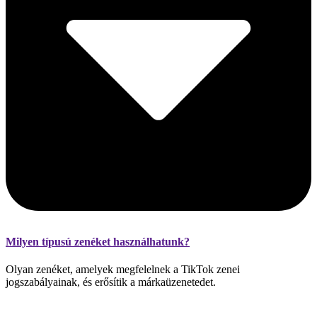
Milyen típusú zenéket használhatunk?
Olyan zenéket, amelyek megfelelnek a TikTok zenei
jogszabályainak, és erősítik a márkaüzenetedet.