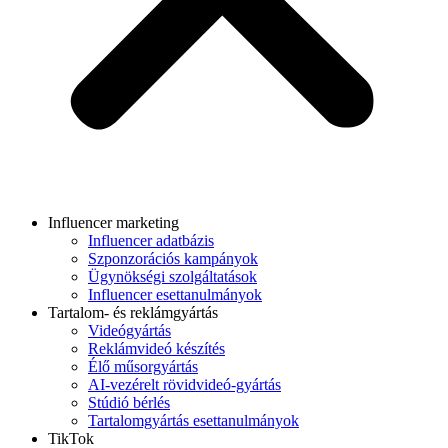
Influencer marketing
Influencer adatbázis
Szponzorációs kampányok
Ügynökségi szolgáltatások
Influencer esettanulmányok
Tartalom- és reklámgyártás
Videógyártás
Reklámvideó készítés
Élő műsorgyártás
AI-vezérelt rövidvideó-gyártás
Stúdió bérlés
Tartalomgyártás esettanulmányok
TikTok