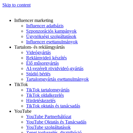
Skip to content
Influencer marketing
Influencer adatbázis
Szponzorációs kampányok
Ügynökségi szolgáltatások
Influencer esettanulmányok
Tartalom- és reklámgyártás
Videógyártás
Reklámvideó készítés
Élő műsorgyártás
AI-vezérelt rövidvideó-gyártás
Stúdió bérlés
Tartalomgyártás esettanulmányok
TikTok
TikTok tartalomgyártás
TikTok oldalkezelés
Hirdetéskezelés
TikTok oktatás és tanácsadás
YouTube
YouTube Partnerhálózat
YouTube Oktatás és Tanácsadás
YouTube szolgáltatások
Zenei jogkezelés, disztribúció