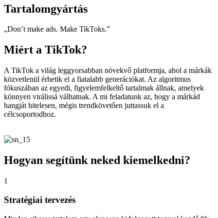
Tartalomgyártás
„Don’t make ads. Make TikToks.”
Miért a TikTok?
A TikTok a világ leggyorsabban növekvő platformja, ahol a márkák
közvetlenül érhetik el a fiatalabb generációkat. Az algoritmus
fókuszában az egyedi, figyelemfelkeltő tartalmak állnak, amelyek
könnyen virálissá válhatnak. A mi feladatunk az, hogy a márkád
hangját hitelesen, mégis trendkövetően juttassuk el a
célcsoportodhoz.
Hogyan segítünk neked kiemelkedni?
1
Stratégiai tervezés