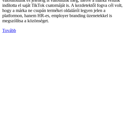
valósítottunk és jelenelg is valósítunk meg, illetve a márka velünk
indította el saját TikTok csatornáját is. A kezdetektől fogva cél volt,
hogy a márka ne csupán termékei oldaláról legyen jelen a
platformon, hanem HR-es, employer branding üzenetekkel is
megszólítsa a közönséget.
Tovább