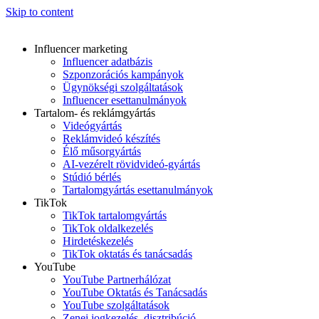
Skip to content
Influencer marketing
Influencer adatbázis
Szponzorációs kampányok
Ügynökségi szolgáltatások
Influencer esettanulmányok
Tartalom- és reklámgyártás
Videógyártás
Reklámvideó készítés
Élő műsorgyártás
AI-vezérelt rövidvideó-gyártás
Stúdió bérlés
Tartalomgyártás esettanulmányok
TikTok
TikTok tartalomgyártás
TikTok oldalkezelés
Hirdetéskezelés
TikTok oktatás és tanácsadás
YouTube
YouTube Partnerhálózat
YouTube Oktatás és Tanácsadás
YouTube szolgáltatások
Zenei jogkezelés, disztribúció