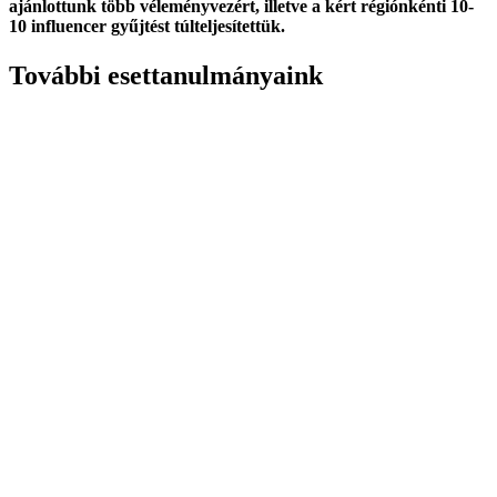
ajánlottunk több véleményvezért, illetve a kért régiónkénti 10-
10 influencer gyűjtést túlteljesítettük.
További esettanulmányaink