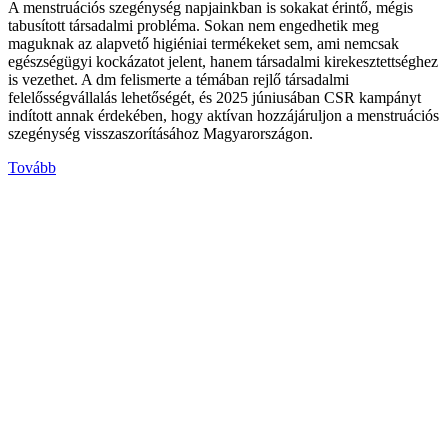
A menstruációs szegénység napjainkban is sokakat érintő, mégis
tabusított társadalmi probléma. Sokan nem engedhetik meg
maguknak az alapvető higiéniai termékeket sem, ami nemcsak
egészségügyi kockázatot jelent, hanem társadalmi kirekesztettséghez
is vezethet. A dm felismerte a témában rejlő társadalmi
felelősségvállalás lehetőségét, és 2025 júniusában CSR kampányt
indított annak érdekében, hogy aktívan hozzájáruljon a menstruációs
szegénység visszaszorításához Magyarországon.
Tovább