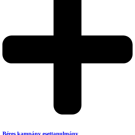
Béres kampány esettanulmány