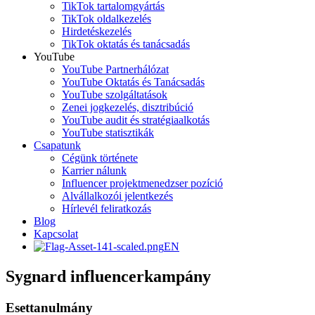
TikTok tartalomgyártás
TikTok oldalkezelés
Hirdetéskezelés
TikTok oktatás és tanácsadás
YouTube
YouTube Partnerhálózat
YouTube Oktatás és Tanácsadás
YouTube szolgáltatások
Zenei jogkezelés, disztribúció
YouTube audit és stratégiaalkotás
YouTube statisztikák
Csapatunk
Cégünk története
Karrier nálunk
Influencer projektmenedzser pozíció
Alvállalkozói jelentkezés
Hírlevél feliratkozás
Blog
Kapcsolat
EN
Sygnard influencerkampány
Esettanulmány