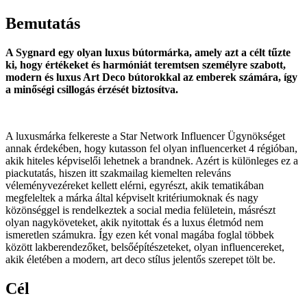
Bemutatás
A Sygnard egy olyan luxus bútormárka, amely azt a célt tűzte
ki, hogy értékeket és harmóniát teremtsen személyre szabott,
modern és luxus Art Deco bútorokkal az emberek számára, így
a minőségi csillogás érzését biztosítva.
A luxusmárka felkereste a Star Network Influencer Ügynökséget
annak érdekében, hogy kutasson fel olyan influencerket 4 régióban,
akik hiteles képviselői lehetnek a brandnek. Azért is különleges ez a
piackutatás, hiszen itt szakmailag kiemelten releváns
véleményvezéreket kellett elérni, egyrészt, akik tematikában
megfeleltek a márka által képviselt kritériumoknak és nagy
közönséggel is rendelkeztek a social media felületein, másrészt
olyan nagyköveteket, akik nyitottak és a luxus életmód nem
ismeretlen számukra. Így ezen két vonal magába foglal többek
között lakberendezőket, belsőépítészeteket, olyan influencereket,
akik életében a modern, art deco stílus jelentős szerepet tölt be.
Cél