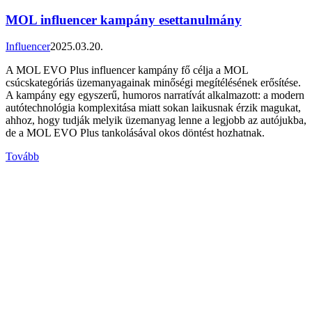
MOL influencer kampány esettanulmány
Influencer
2025.03.20.
A MOL EVO Plus influencer kampány fő célja a MOL
csúcskategóriás üzemanyagainak minőségi megítélésének erősítése.
A kampány egy egyszerű, humoros narratívát alkalmazott: a modern
autótechnológia komplexitása miatt sokan laikusnak érzik magukat,
ahhoz, hogy tudják melyik üzemanyag lenne a legjobb az autójukba,
de a MOL EVO Plus tankolásával okos döntést hozhatnak.
Tovább