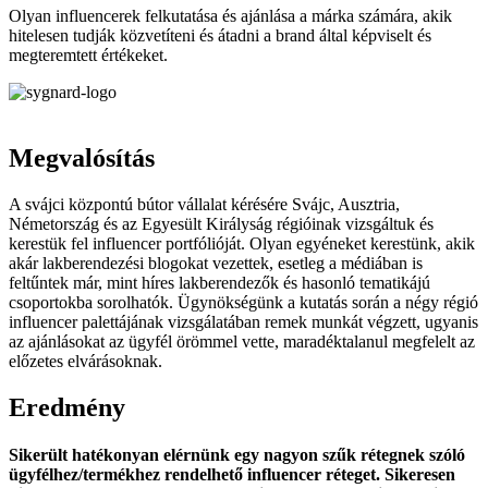
Olyan influencerek felkutatása és ajánlása a márka számára, akik
hitelesen tudják közvetíteni és átadni a brand által képviselt és
megteremtett értékeket.
Megvalósítás
A svájci központú bútor vállalat kérésére Svájc, Ausztria,
Németország és az Egyesült Királyság régióinak vizsgáltuk és
kerestük fel influencer portfólióját. Olyan egyéneket kerestünk, akik
akár lakberendezési blogokat vezettek, esetleg a médiában is
feltűntek már, mint híres lakberendezők és hasonló tematikájú
csoportokba sorolhatók. Ügynökségünk a kutatás során a négy régió
influencer palettájának vizsgálatában remek munkát végzett, ugyanis
az ajánlásokat az ügyfél örömmel vette, maradéktalanul megfelelt az
előzetes elvárásoknak.
Eredmény
Sikerült hatékonyan elérnünk egy nagyon szűk rétegnek szóló
ügyfélhez/termékhez rendelhető influencer réteget. Sikeresen