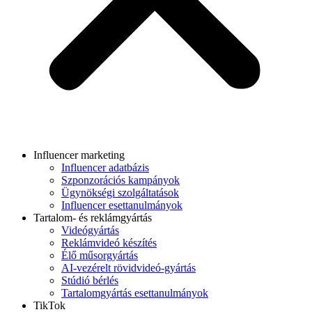
Influencer marketing
Influencer adatbázis
Szponzorációs kampányok
Ügynökségi szolgáltatások
Influencer esettanulmányok
Tartalom- és reklámgyártás
Videógyártás
Reklámvideó készítés
Élő műsorgyártás
AI-vezérelt rövidvideó-gyártás
Stúdió bérlés
Tartalomgyártás esettanulmányok
TikTok