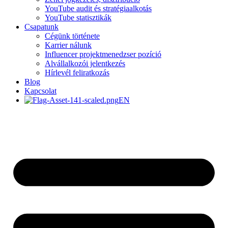
YouTube audit és stratégiaalkotás
YouTube statisztikák
Csapatunk
Cégünk története
Karrier nálunk
Influencer projektmenedzser pozíció
Alvállalkozói jelentkezés
Hírlevél feliratkozás
Blog
Kapcsolat
EN