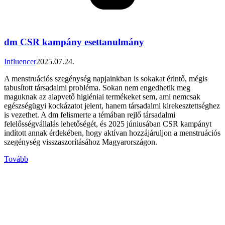
dm CSR kampány esettanulmány
Influencer
2025.07.24.
A menstruációs szegénység napjainkban is sokakat érintő, mégis
tabusított társadalmi probléma. Sokan nem engedhetik meg
maguknak az alapvető higiéniai termékeket sem, ami nemcsak
egészségügyi kockázatot jelent, hanem társadalmi kirekesztettséghez
is vezethet. A dm felismerte a témában rejlő társadalmi
felelősségvállalás lehetőségét, és 2025 júniusában CSR kampányt
indított annak érdekében, hogy aktívan hozzájáruljon a menstruációs
szegénység visszaszorításához Magyarországon.
Tovább