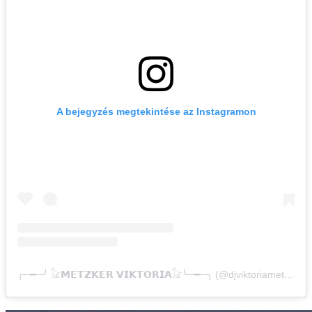
A bejegyzés megtekintése az Instagramon
╭─━─╯ 𓃠𝗠𝗘𝗧𝗭𝗞𝗘𝗥 𝗩𝗜𝗞𝗧𝗢𝗥𝗜𝗔𓃠╰─━─╮ (@djviktoriametzker) által megosztott bejegyzés