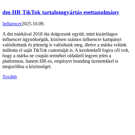
dm HR TikTok tartalomgyártás esettanulmány
Influencer
2025.10.09.
A dm márkával 2018 óta dolgozunk együtt, mint kizárólagos
influencer ügynökségük, közösen számos influencer kampányt
valósítottunk és jelenelg is valósítunk meg, illetve a márka velünk
indította el saját TikTok csatornáját is. A kezdetektől fogva cél volt,
hogy a márka ne csupán termékei oldaláról legyen jelen a
platformon, hanem HR-es, employer branding üzenetekkel is
megszólítsa a közönséget.
Tovább