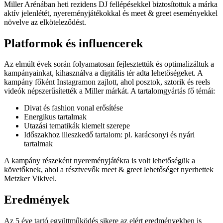
Miller Arénában heti rezidens DJ fellépésekkel biztosítottuk a márka
aktív jelenlétét, nyereményjátékokkal és meet & greet eseményekkel
növelve az elköteleződést.
Platformok és influencerek
Az elmúlt évek során folyamatosan fejlesztettük és optimalizáltuk a
kampányainkat, kihasználva a digitális tér adta lehetőségeket. A
kampány főként Instagramon zajlott, ahol posztok, sztorik és reels
videók népszerűsítették a Miller márkát. A tartalomgyártás fő témái:
Divat és fashion vonal erősítése
Energikus tartalmak
Utazási tematikák kiemelt szerepe
Időszakhoz illeszkedő tartalom: pl. karácsonyi és nyári
tartalmak
A kampány részeként nyereményjátékra is volt lehetőségük a
követőknek, ahol a résztvevők meet & greet lehetőséget nyerhettek
Metzker Vikivel.
Eredmények
Az 5 éve tartó együttműködés sikere az elért eredményekben is