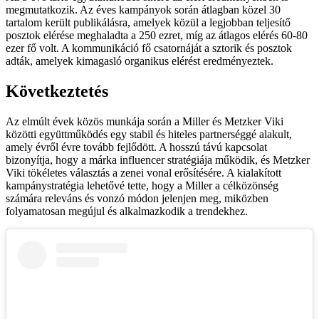
megmutatkozik. Az éves kampányok során átlagban közel 30
tartalom került publikálásra, amelyek közül a legjobban teljesítő
posztok elérése meghaladta a 250 ezret, míg az átlagos elérés 60-80
ezer fő volt. A kommunikáció fő csatornáját a sztorik és posztok
adták, amelyek kimagasló organikus elérést eredményeztek.
Következtetés
Az elmúlt évek közös munkája során a Miller és Metzker Viki
közötti együttműködés egy stabil és hiteles partnerséggé alakult,
amely évről évre tovább fejlődött. A hosszú távú kapcsolat
bizonyítja, hogy a márka influencer stratégiája működik, és Metzker
Viki tökéletes választás a zenei vonal erősítésére. A kialakított
kampánystratégia lehetővé tette, hogy a Miller a célközönség
számára releváns és vonzó módon jelenjen meg, miközben
folyamatosan megújul és alkalmazkodik a trendekhez.