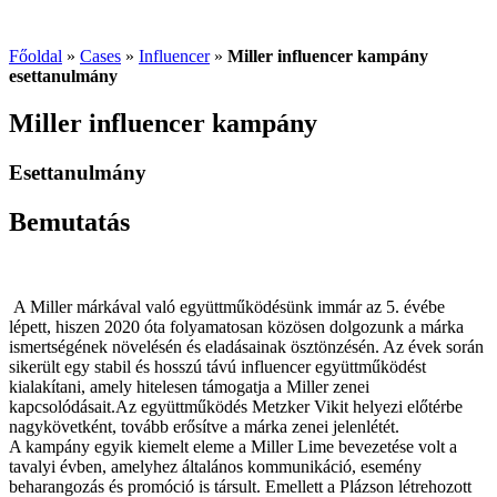
Főoldal
»
Cases
»
Influencer
»
Miller influencer kampány
esettanulmány
Miller influencer kampány
Esettanulmány
Bemutatás
A Miller márkával való együttműködésünk immár az 5. évébe
lépett, hiszen 2020 óta folyamatosan közösen dolgozunk a márka
ismertségének növelésén és eladásainak ösztönzésén. Az évek során
sikerült egy stabil és hosszú távú influencer együttműködést
kialakítani, amely hitelesen támogatja a Miller zenei
kapcsolódásait.Az együttműködés Metzker Vikit helyezi előtérbe
nagykövetként, tovább erősítve a márka zenei jelenlétét.
A kampány egyik kiemelt eleme a Miller Lime bevezetése volt a
tavalyi évben, amelyhez általános kommunikáció, esemény
beharangozás és promóció is társult. Emellett a Plázson létrehozott