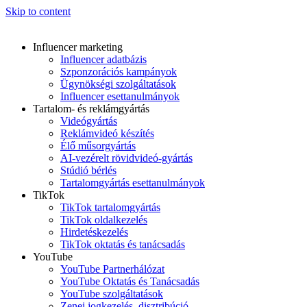
Skip to content
Influencer marketing
Influencer adatbázis
Szponzorációs kampányok
Ügynökségi szolgáltatások
Influencer esettanulmányok
Tartalom- és reklámgyártás
Videógyártás
Reklámvideó készítés
Élő műsorgyártás
AI-vezérelt rövidvideó-gyártás
Stúdió bérlés
Tartalomgyártás esettanulmányok
TikTok
TikTok tartalomgyártás
TikTok oldalkezelés
Hirdetéskezelés
TikTok oktatás és tanácsadás
YouTube
YouTube Partnerhálózat
YouTube Oktatás és Tanácsadás
YouTube szolgáltatások
Zenei jogkezelés, disztribúció