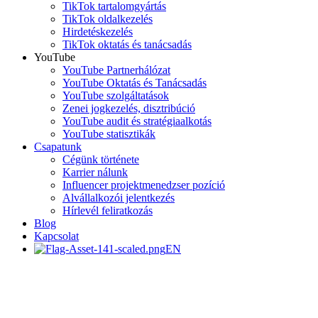
TikTok tartalomgyártás
TikTok oldalkezelés
Hirdetéskezelés
TikTok oktatás és tanácsadás
YouTube
YouTube Partnerhálózat
YouTube Oktatás és Tanácsadás
YouTube szolgáltatások
Zenei jogkezelés, disztribúció
YouTube audit és stratégiaalkotás
YouTube statisztikák
Csapatunk
Cégünk története
Karrier nálunk
Influencer projektmenedzser pozíció
Alvállalkozói jelentkezés
Hírlevél feliratkozás
Blog
Kapcsolat
EN