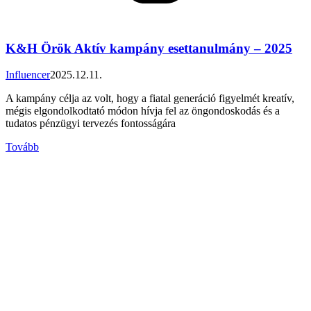
K&H Örök Aktív kampány esettanulmány – 2025
Influencer
2025.12.11.
A kampány célja az volt, hogy a fiatal generáció figyelmét kreatív,
mégis elgondolkodtató módon hívja fel az öngondoskodás és a
tudatos pénzügyi tervezés fontosságára
Tovább