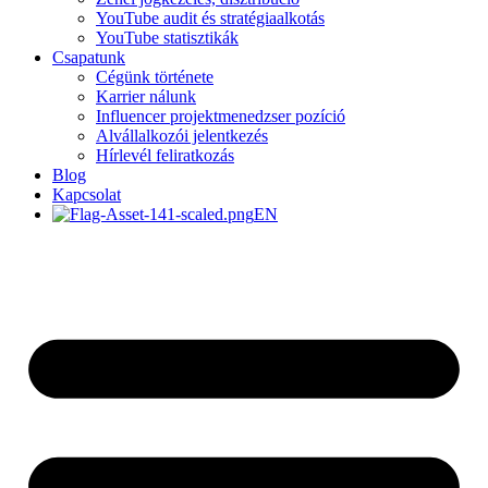
YouTube audit és stratégiaalkotás
YouTube statisztikák
Csapatunk
Cégünk története
Karrier nálunk
Influencer projektmenedzser pozíció
Alvállalkozói jelentkezés
Hírlevél feliratkozás
Blog
Kapcsolat
EN