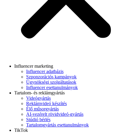
Influencer marketing
Influencer adatbázis
Szponzorációs kampányok
Ügynökségi szolgáltatások
Influencer esettanulmányok
Tartalom- és reklámgyártás
Videógyártás
Reklámvideó készítés
Élő műsorgyártás
AI-vezérelt rövidvideó-gyártás
Stúdió bérlés
Tartalomgyártás esettanulmányok
TikTok