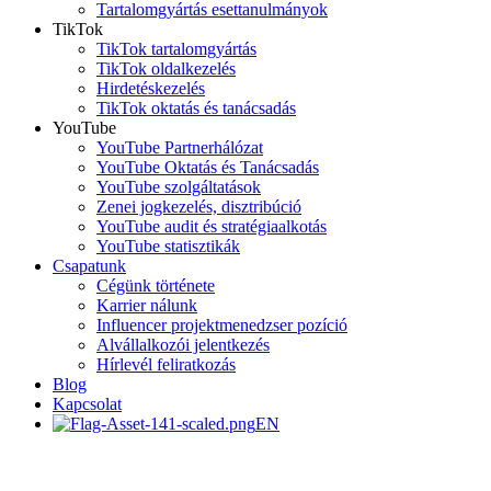
Tartalomgyártás esettanulmányok
TikTok
TikTok tartalomgyártás
TikTok oldalkezelés
Hirdetéskezelés
TikTok oktatás és tanácsadás
YouTube
YouTube Partnerhálózat
YouTube Oktatás és Tanácsadás
YouTube szolgáltatások
Zenei jogkezelés, disztribúció
YouTube audit és stratégiaalkotás
YouTube statisztikák
Csapatunk
Cégünk története
Karrier nálunk
Influencer projektmenedzser pozíció
Alvállalkozói jelentkezés
Hírlevél feliratkozás
Blog
Kapcsolat
EN