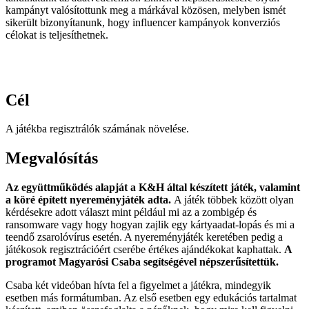
kampányt valósítottunk meg a márkával közösen, melyben ismét
sikerült bizonyítanunk, hogy influencer kampányok konverziós
célokat is teljesíthetnek.
Cél
A játékba regisztrálók számának növelése.
Megvalósítás
Az együttműködés alapját a K&H által készített játék, valamint
a köré épített nyereményjáték adta.
A játék többek között olyan
kérdésekre adott választ mint például mi az a zombigép és
ransomware vagy hogy hogyan zajlik egy kártyaadat-lopás és mi a
teendő zsarolóvírus esetén. A nyereményjáték keretében pedig a
játékosok regisztrációért cserébe értékes ajándékokat kaphattak.
A
programot Magyarósi Csaba segítségével népszerűsítettük.
Csaba két videóban hívta fel a figyelmet a játékra, mindegyik
esetben más formátumban. Az első esetben egy edukációs tartalmat