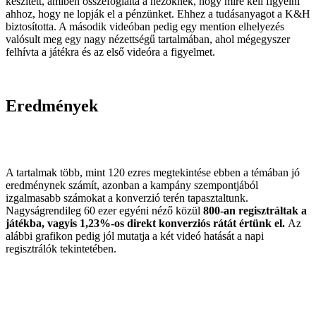
készített, amiben összefoglalta a nézőknek, hogy mire kell figyelni
ahhoz, hogy ne lopják el a pénzünket. Ehhez a tudásanyagot a K&H
biztosította. A második videóban pedig egy mention elhelyezés
valósult meg egy nagy nézettségű tartalmában, ahol mégegyszer
felhívta a játékra és az első videóra a figyelmet.
Eredmények
A tartalmak több, mint 120 ezres megtekintése ebben a témában jó
eredménynek számít, azonban a kampány szempontjából
izgalmasabb számokat a konverzió terén tapasztaltunk.
Nagyságrendileg 60 ezer egyéni néző közül
800-an regisztráltak a
játékba, vagyis 1,23%-os direkt konverziós rátát értünk
el.
Az
alábbi grafikon pedig jól mutatja a két videó hatását a napi
regisztrálók tekintetében.