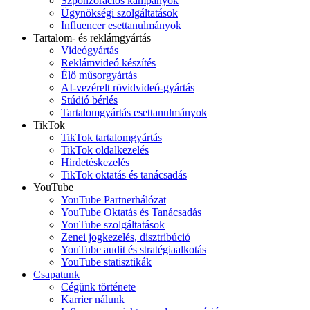
Szponzorációs kampányok
Ügynökségi szolgáltatások
Influencer esettanulmányok
Tartalom- és reklámgyártás
Videógyártás
Reklámvideó készítés
Élő műsorgyártás
AI-vezérelt rövidvideó-gyártás
Stúdió bérlés
Tartalomgyártás esettanulmányok
TikTok
TikTok tartalomgyártás
TikTok oldalkezelés
Hirdetéskezelés
TikTok oktatás és tanácsadás
YouTube
YouTube Partnerhálózat
YouTube Oktatás és Tanácsadás
YouTube szolgáltatások
Zenei jogkezelés, disztribúció
YouTube audit és stratégiaalkotás
YouTube statisztikák
Csapatunk
Cégünk története
Karrier nálunk