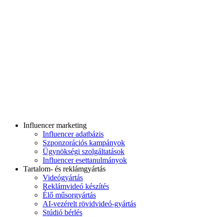
Influencer marketing
Influencer adatbázis
Szponzorációs kampányok
Ügynökségi szolgáltatások
Influencer esettanulmányok
Tartalom- és reklámgyártás
Videógyártás
Reklámvideó készítés
Élő műsorgyártás
AI-vezérelt rövidvideó-gyártás
Stúdió bérlés