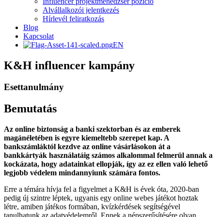
Influencer projektmenedzser pozíció
Alvállalkozói jelentkezés
Hírlevél feliratkozás
Blog
Kapcsolat
EN
K&H influencer kampány
Esettanulmány
Bemutatás
Az online biztonság a banki szektorban és az emberek
magánéletében is egyre kiemeltebb szerepet kap. A
bankszámláktól kezdve az online vásárlásokon át a
bankkártyák használatáig számos alkalommal felmerül annak a
kockázata, hogy adatainkat ellopják, így az ez ellen való lehető
legjobb védelem mindannyiunk számára fontos.
Erre a témára hívja fel a figyelmet a K&H is évek óta, 2020-ban
pedig új szintre léptek, ugyanis egy online webes játékot hoztak
létre, amiben játékos formában, kvízkérdések segítségével
tanulhatunk az adatvédelemről. Ennek a népszerűsítésére olyan