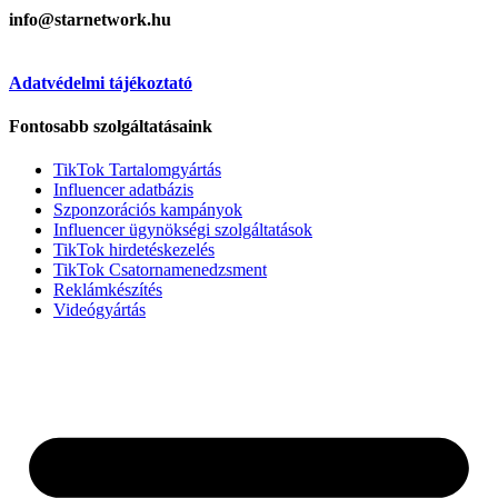
info@starnetwork.hu
Adatvédelmi tájékoztató
Fontosabb szolgáltatásaink
TikTok Tartalomgyártás
Influencer adatbázis
Szponzorációs kampányok
Influencer ügynökségi szolgáltatások
TikTok hirdetéskezelés
TikTok Csatornamenedzsment
Reklámkészítés
Videógyártás