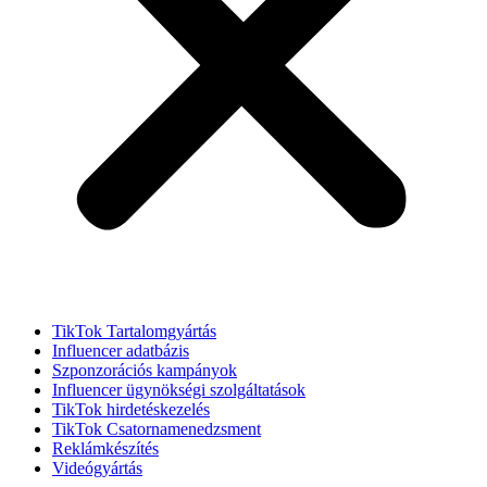
TikTok Tartalomgyártás
Influencer adatbázis
Szponzorációs kampányok
Influencer ügynökségi szolgáltatások
TikTok hirdetéskezelés
TikTok Csatornamenedzsment
Reklámkészítés
Videógyártás