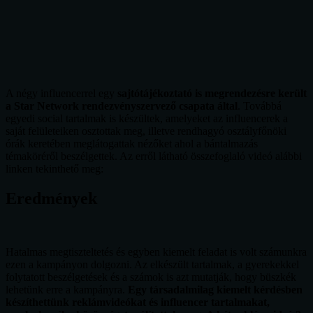
A négy influencerrel egy
sajtótájékoztató is megrendezésre került
a Star Network rendezvényszervező csapata által
. Továbbá
egyedi social tartalmak is készültek, amelyeket az influencerek a
saját felületeiken osztottak meg, illetve rendhagyó osztályfőnöki
órák keretében meglátogattak nézőket ahol a bántalmazás
témaköréről beszélgettek. Az erről látható összefoglaló videó alábbi
linken tekinthető meg:
Eredmények
Hatalmas megtiszteltetés és egyben kiemelt feladat is volt számunkra
ezen a kampányon dolgozni. Az elkészült tartalmak, a gyerekekkel
folytatott beszélgetések és a számok is azt mutatják, hogy büszkék
lehetünk erre a kampányra.
Egy társadalmilag kiemelt kérdésben
készíthettünk reklámvideókat és influencer tartalmakat,