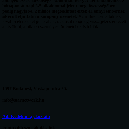
amelyek széles közönséget szólítottak meg. A két reklámvideó 2
hónapon át napi 3-5 alkalommal jelent meg, összességében
pedig nagyjából 2 milliós megtekintést értek el, ennyi emberhez
sikerült eljuttatni a kampány üzenetét.
Az influencer tartalmak
további eléréseket generáltak, ráadásul rengeteg visszajelzés érkezett
a nézőktől, amikben személyes történeteiket is leírták.
1097 Budapest, Vaskapu utca 20.
info@starnetwork.hu
Adatvédelmi tájékoztató
Fontosabb szolgáltatásaink