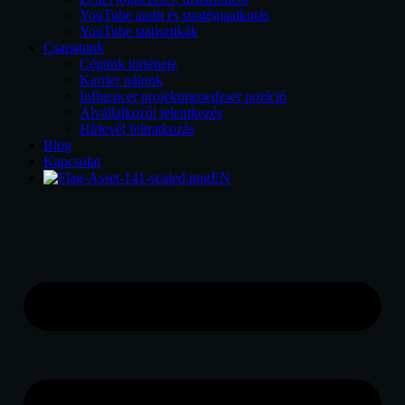
YouTube audit és stratégiaalkotás
YouTube statisztikák
Csapatunk
Cégünk története
Karrier nálunk
Influencer projektmenedzser pozíció
Alvállalkozói jelentkezés
Hírlevél feliratkozás
Blog
Kapcsolat
EN