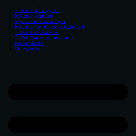
TikTok Tartalomgyártás
Influencer adatbázis
Szponzorációs kampányok
Influencer ügynökségi szolgáltatások
TikTok hirdetéskezelés
TikTok Csatornamenedzsment
Reklámkészítés
Videógyártás