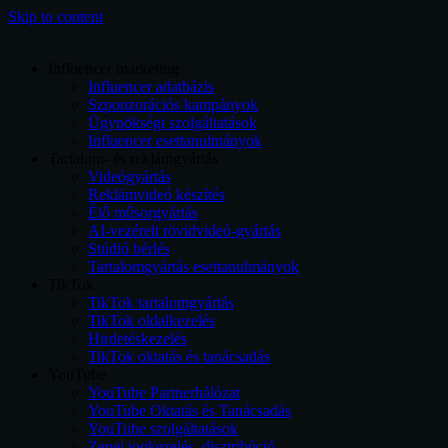
Skip to content
Influencer marketing
Influencer adatbázis
Szponzorációs kampányok
Ügynökségi szolgáltatások
Influencer esettanulmányok
Tartalom- és reklámgyártás
Videógyártás
Reklámvideó készítés
Élő műsorgyártás
AI-vezérelt rövidvideó-gyártás
Stúdió bérlés
Tartalomgyártás esettanulmányok
TikTok
TikTok tartalomgyártás
TikTok oldalkezelés
Hirdetéskezelés
TikTok oktatás és tanácsadás
YouTube
YouTube Partnerhálózat
YouTube Oktatás és Tanácsadás
YouTube szolgáltatások
Zenei jogkezelés, disztribúció