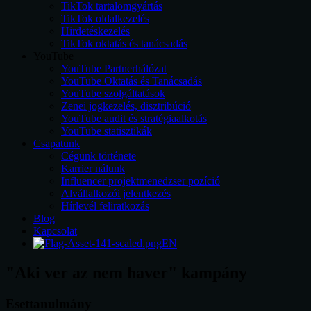
TikTok tartalomgyártás
TikTok oldalkezelés
Hirdetéskezelés
TikTok oktatás és tanácsadás
YouTube
YouTube Partnerhálózat
YouTube Oktatás és Tanácsadás
YouTube szolgáltatások
Zenei jogkezelés, disztribúció
YouTube audit és stratégiaalkotás
YouTube statisztikák
Csapatunk
Cégünk története
Karrier nálunk
Influencer projektmenedzser pozíció
Alvállalkozói jelentkezés
Hírlevél feliratkozás
Blog
Kapcsolat
EN
"Aki ver az nem haver" kampány
Esettanulmány