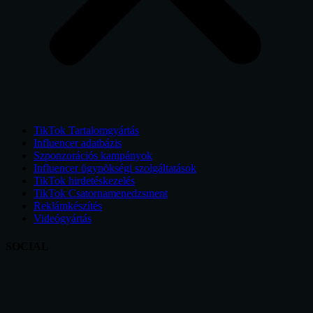
TikTok Tartalomgyártás
Influencer adatbázis
Szponzorációs kampányok
Influencer ügynökségi szolgáltatások
TikTok hirdetéskezelés
TikTok Csatornamenedzsment
Reklámkészítés
Videógyártás
SOCIAL