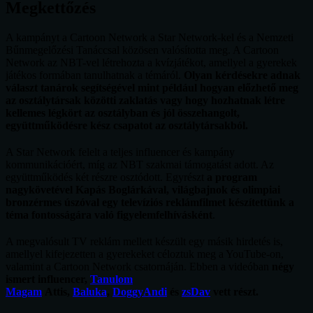
Megkettőzés
A kampányt a Cartoon Network a Star Network-kel és a Nemzeti
Bűnmegelőzési Tanáccsal közösen valósította meg. A Cartoon
Network az NBT-vel létrehozta a kvízjátékot, amellyel a gyerekek
játékos formában tanulhatnak a témáról.
Olyan kérdésekre adnak
választ tanárok segítségével mint például hogyan előzhető meg
az osztálytársak közötti zaklatás vagy hogy hozhatnak létre
kellemes légkört az osztályban és jól összehangolt,
együttműködésre kész csapatot az osztálytársakból.
A Star Network felelt a teljes influencer és kampány
kommunikációért, míg az NBT szakmai támogatást adott. Az
együttműködés két részre osztódott. Egyrészt
a program
nagykövetével Kapás Boglárkával, világbajnok és olimpiai
bronzérmes úszóval egy televíziós reklámfilmet készítettünk a
téma fontosságára való figyelemfelhívásként
.
A megvalósult TV reklám mellett készült egy másik hirdetés is,
amellyel kifejezetten a gyerekeket céloztuk meg a YouTube-on,
valamint a Cartoon Network csatornáján. Ebben a videóban
négy
ismert influencer,
Tanulom
Magam
Attis,
Baluka
,
DoggyAndi
és
zsDav
vett részt.