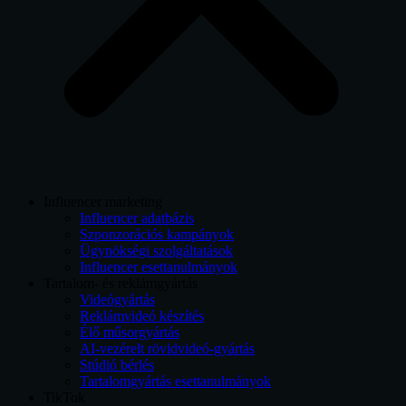
Influencer marketing
Influencer adatbázis
Szponzorációs kampányok
Ügynökségi szolgáltatások
Influencer esettanulmányok
Tartalom- és reklámgyártás
Videógyártás
Reklámvideó készítés
Élő műsorgyártás
AI-vezérelt rövidvideó-gyártás
Stúdió bérlés
Tartalomgyártás esettanulmányok
TikTok