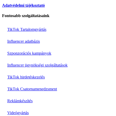
Adatvédelmi tájékoztató
Fontosabb szolgáltatásaink
TikTok Tartalomgyártás
Influencer adatbázis
Szponzorációs kampányok
Influencer ügynökségi szolgáltatások
TikTok hirdetéskezelés
TikTok Csatornamenedzsment
Reklámkészítés
Videógyártás