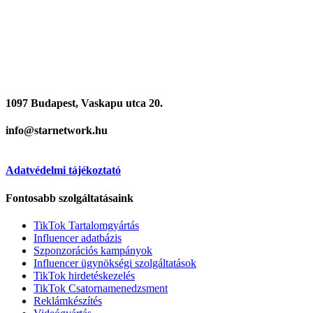
1097 Budapest, Vaskapu utca 20.
info@starnetwork.hu
Adatvédelmi tájékoztató
Fontosabb szolgáltatásaink
TikTok Tartalomgyártás
Influencer adatbázis
Szponzorációs kampányok
Influencer ügynökségi szolgáltatások
TikTok hirdetéskezelés
TikTok Csatornamenedzsment
Reklámkészítés