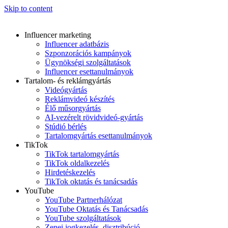
Skip to content
Influencer marketing
Influencer adatbázis
Szponzorációs kampányok
Ügynökségi szolgáltatások
Influencer esettanulmányok
Tartalom- és reklámgyártás
Videógyártás
Reklámvideó készítés
Élő műsorgyártás
AI-vezérelt rövidvideó-gyártás
Stúdió bérlés
Tartalomgyártás esettanulmányok
TikTok
TikTok tartalomgyártás
TikTok oldalkezelés
Hirdetéskezelés
TikTok oktatás és tanácsadás
YouTube
YouTube Partnerhálózat
YouTube Oktatás és Tanácsadás
YouTube szolgáltatások
Zenei jogkezelés, disztribúció