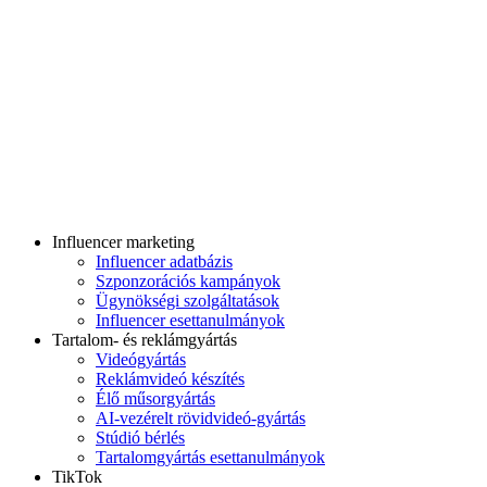
Influencer marketing
Influencer adatbázis
Szponzorációs kampányok
Ügynökségi szolgáltatások
Influencer esettanulmányok
Tartalom- és reklámgyártás
Videógyártás
Reklámvideó készítés
Élő műsorgyártás
AI-vezérelt rövidvideó-gyártás
Stúdió bérlés
Tartalomgyártás esettanulmányok
TikTok