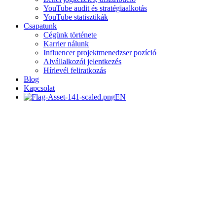
YouTube audit és stratégiaalkotás
YouTube statisztikák
Csapatunk
Cégünk története
Karrier nálunk
Influencer projektmenedzser pozíció
Alvállalkozói jelentkezés
Hírlevél feliratkozás
Blog
Kapcsolat
EN